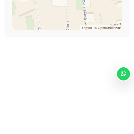
Kit de primeros auxilios
Lavadora/Secadora (con costo adicional)
Microondas
Museos
Leaflet
| ©
OpenStreetMap
Nevera
No fumadores
Perchas
Plancha para ropa
Platos y cubiertos
Restaurantes
Ropa de cama
Secador de pelo
Se permite el almacenamiento de equipaje
Se permiten estancias largas
Powered by
Toallas
Tostadora
Turismo